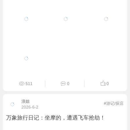
511
0
0
浪姐
#游记/探店
2026-6-2
万象旅行日记：坐摩的，遭遇飞车抢劫！