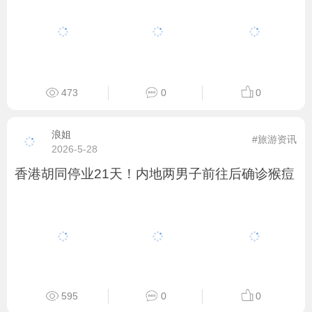
473
0
0
浪姐
#旅游资讯
2026-5-28
香港胡同停业21天！内地两男子前往后确诊猴痘
595
0
0