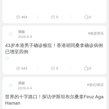
464
0
0
浪姐
#旅游资讯
2026-6-9
43岁本港男子确诊猴痘！香港胡同桑拿确诊病例
已增至四例
543
0
0
浪姐
#游记/探店
2026-6-6
世界的十字路口！探访伊斯坦布尔桑拿Firuz Aga
Haman