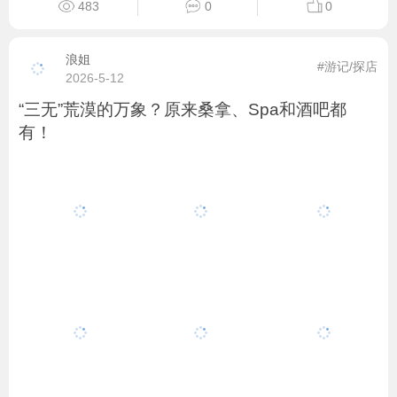
483
0
0
浪姐
#游记/探店
2026-5-12
“三无”荒漠的万象？原来桑拿、Spa和酒吧都
有！