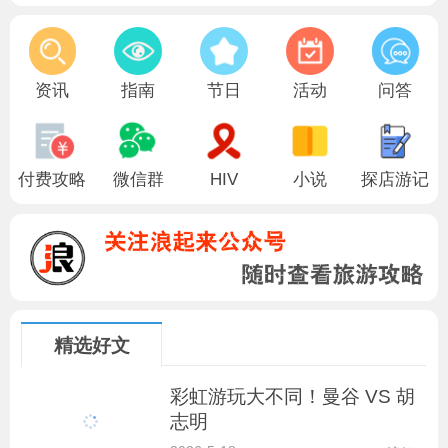
大阪金比罗：逐渐被占领的温泉浴室大众场
香港阳刚Manly Leisure：周五周六可以留
资讯
指南
节日
活动
问答
岘港Q Bar：周五周六人气较旺 有变装歌舞
付费攻略
微信群
HIV
小说
探店游记
精选好文
彩虹游玩大不同！曼谷 VS 胡
志明