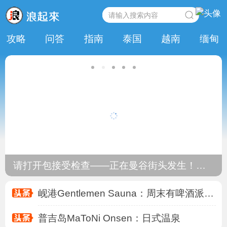
攻略
问答
指南
泰国
越南
缅甸
普吉岛MaToNi Onsen：日式温泉
大阪金比罗：逐渐被占领的温泉浴室大众场
香港阳刚Manly Leisure：周五周六可以留
曼谷旅行日记：头一遭！入境泰国被拦滞留了三
岘港Q Bar：周五周六人气较旺 有变装歌舞
岘港Gentlemen Sauna：周末有啤酒派对 人
普吉岛MaToNi Onsen：日式温泉