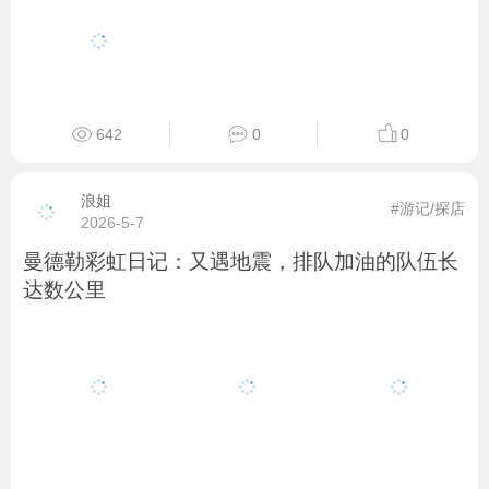
642
0
0
浪姐
#游记/探店
2026-5-7
曼德勒彩虹日记：又遇地震，排队加油的队伍长
达数公里