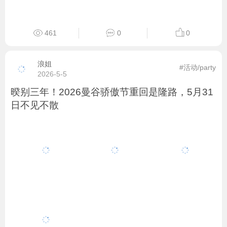
461
0
0
浪姐
#活动/party
2026-5-5
暌别三年！2026曼谷骄傲节重回是隆路，5月31
日不见不散