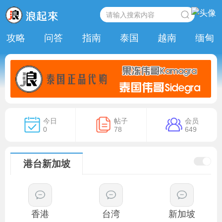
攻略
问答
指南
泰国
越南
缅甸
今日
帖子
会员
0
78
649
港台新加坡
香港
台湾
新加坡