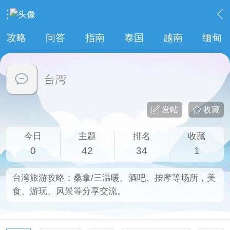
›
港台新加坡
›
台湾
攻略
问答
指南
泰国
越南
缅甸
台湾
发帖
收藏
今日
主题
排名
收藏
0
42
34
1
台湾旅游攻略：桑拿/三温暖、酒吧、按摩等场所，美
食、游玩、风景等分享交流。