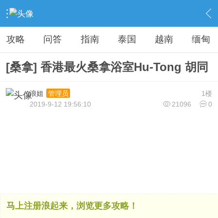
›
港台新加坡
›
香港
›
内容
攻略
问答
指南
泰国
越南
缅甸
[桑拿] 香港最火桑拿浴室Hu-Tong 胡同
浪姐
1楼
管理员
2019-9-12 19:56:10
21096
0
马上注册浪起来，浏览更多攻略！