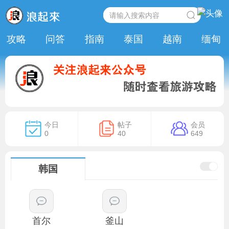
攻略
问答
指南
泰国
越南
缅甸
今日
帖子
会员
0
40
649
韩国
首尔
釜山