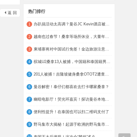
热门排行
返 回
办趴搞活动太高调？曼谷JC Kevin酒店被蹲点
1
越南也过春节！桑拿等场所休业，大量年轻人
2
柬埔寨将对中国试行免签！金边旅游注意事项
3
槟城U2桑拿13人被捕，中国籍和泰国籍男子在
4
201人被捕！吉隆坡健身桑拿OTOT2遭查，涉及
5
曼谷解密！泰仔们都喜欢去打卡哪家桑拿？
6
幽暗电影厅！荧光环嘉宾！探访曼谷本地圈桑
7
便利性提升！在泰国也可以扫二维码支付了
8
野马集市大揭秘！起源于欧洲的野马集市是什
9
泰国王太后逝世！这次会“禁娱”多久……