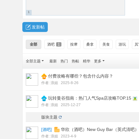
1
发新帖
全部
酒吧
1
按摩
桑拿
美食
游玩
其
全部主题
最新
热门
热帖
精华
更多
付费攻略有哪些？包含什么内容？
作者:
浪姐
2025-8-26
玩转曼谷指南：热门人气Spa店攻略TOP.15
作者:
浪姐
2025-12-27
版块主题
华欣（酒吧）New Guy Bar（英式清吧）
[
酒吧
]
作者:
浪姐
2023-4-9