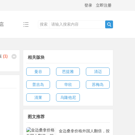
登录
立即注册
店
搜索
搜
版
(
1
)
相关版块
索
曼谷
芭提雅
清迈
普吉岛
华欣
苏梅岛
清莱
乌隆他尼
图文推荐
金边桑拿价格外国人翻倍，按