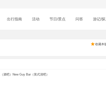
出行指南
活动
节日/景点
问答
游记/探
收藏本
（酒吧）New Guy Bar（英式清吧）