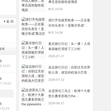
摩店居然都有玻璃房
昨天 14:50
请打开包接受检查——正在曼
返 回
谷街头发生！是隆沙吞成“重
点区域”
昨天 14:38
曼谷旅行日记：头一遭！入境
发表
泰国被拦滞留了三小时
2026-07-27
姐
6 14:21
金边旅行日记：自助过关丝滑
秒入境，便宜的机场大巴竟空
无一人
姐
2026-07-22
27 15:23
走进英伦三岛之：欧洲十大最
悠久桑拿苏格兰the
pipeworks
2026-06-27
姐
9 22:23