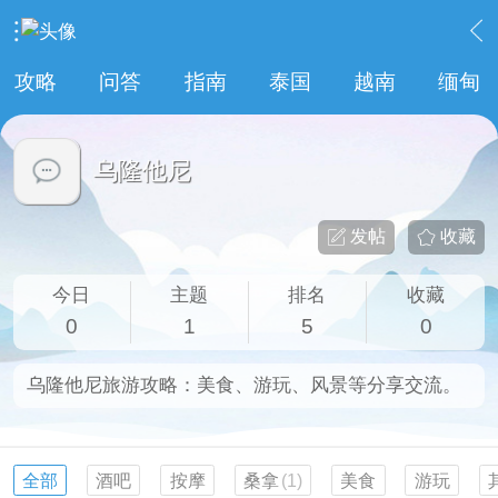
›
泰国
›
乌隆他尼
攻略
问答
指南
泰国
越南
缅甸
乌隆他尼
发帖
收藏
今日
主题
排名
收藏
0
1
5
0
乌隆他尼旅游攻略：美食、游玩、风景等分享交流。
全部
酒吧
按摩
桑拿
(1)
美食
游玩