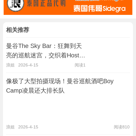
相关推荐
曼谷The Sky Bar：狂舞到天
亮的巡航迷宫，交织着Host
Club的包间
浪姐
2026-4-15
阅读1
像极了大型拍摄现场！曼谷巡航酒吧Boy
Camp凌晨还大排长队
浪姐
2026-4-15
阅读810