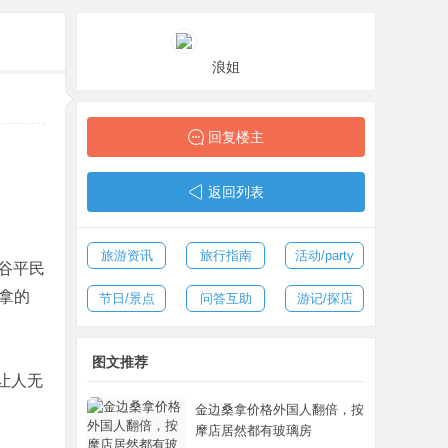
浪姐
回复楼主
返回列表
旅游资讯
旅行指南
活动/party
谷平民
桑拿的
节日/景点
问答互助
游记/探店
图文推荐
闭让人无
金边桑拿价格外国人翻倍，按
摩店居然都有玻璃房