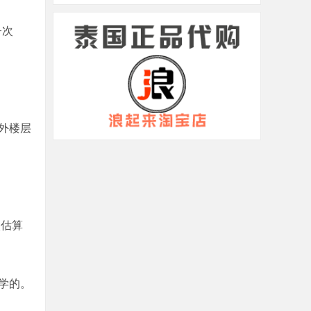
一次
外楼层
娱估算
学的。