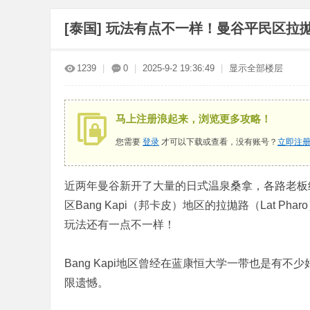
浪
[泰国]
玩法有点不一样！曼谷平民区拉拋路新开桑
起
来
1239
|
0
|
2025-9-2 19:36:49
|
显示全部楼层
马上注册浪起来，浏览更多攻略！
您需要
登录
才可以下载或查看，没有账号？
立即注
近两年曼谷新开了大量的日式温泉桑拿，各路老板
区Bang Kapi（邦卡皮）地区的拉拋路（Lat Pha
玩法还有一点不一样！
Bang Kapi地区曾经在蓝康恒大学一带也是有不
限遗憾。