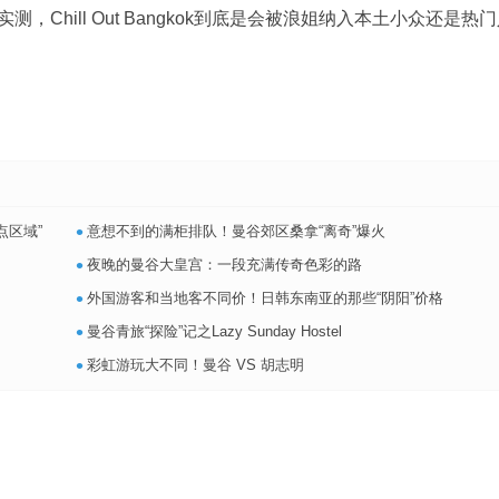
Chill Out Bangkok到底是会被浪姐纳入本土小众还是热
•
点区域”
意想不到的满柜排队！曼谷郊区桑拿“离奇”爆火
•
夜晚的曼谷大皇宫：一段充满传奇色彩的路
•
外国游客和当地客不同价！日韩东南亚的那些“阴阳”价格
•
曼谷青旅“探险”记之Lazy Sunday Hostel
•
彩虹游玩大不同！曼谷 VS 胡志明