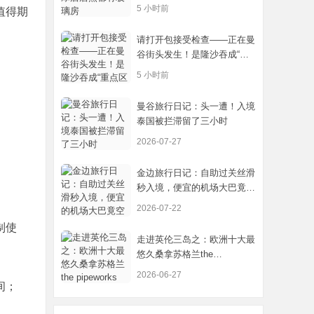
5 小时前
值得期
请打开包接受检查——正在曼
谷街头发生！是隆沙吞成“重
点区域”
5 小时前
曼谷旅行日记：头一遭！入境
泰国被拦滞留了三小时
2026-07-27
金边旅行日记：自助过关丝滑
秒入境，便宜的机场大巴竟空
无一人
2026-07-22
制使
走进英伦三岛之：欧洲十大最
悠久桑拿苏格兰the
pipeworks
2026-06-27
间；