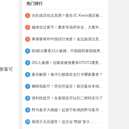
热门排行
办趴搞活动太高调？曼谷JC Kevin酒店被蹲点
1
越南也过春节！桑拿等场所休业，大量年轻人
2
柬埔寨将对中国试行免签！金边旅游注意事项
3
槟城U2桑拿13人被捕，中国籍和泰国籍男子在
4
201人被捕！吉隆坡健身桑拿OTOT2遭查，涉及
5
屏幕可
曼谷解密！泰仔们都喜欢去打卡哪家桑拿？
6
幽暗电影厅！荧光环嘉宾！探访曼谷本地圈桑
7
便利性提升！在泰国也可以扫二维码支付了
8
野马集市大揭秘！起源于欧洲的野马集市是什
9
泰国王太后逝世！这次会“禁娱”多久……
10