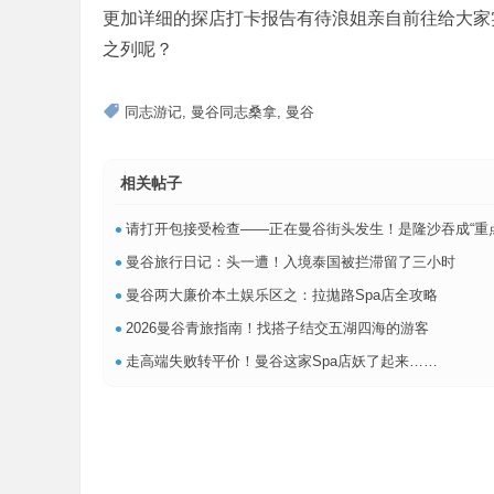
更加详细的探店打卡报告有待浪姐亲自前往给大家实测，
之列呢？
同志游记
,
曼谷同志桑拿
,
曼谷
相关帖子
•
请打开包接受检查——正在曼谷街头发生！是隆沙吞成“重
•
曼谷旅行日记：头一遭！入境泰国被拦滞留了三小时
•
曼谷两大廉价本土娱乐区之：拉拋路Spa店全攻略
•
2026曼谷青旅指南！找搭子结交五湖四海的游客
•
走高端失败转平价！曼谷这家Spa店妖了起来……