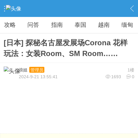
›
旅游看台
›
游记/探店
›
内容
攻略
问答
指南
泰国
越南
缅甸
[日本] 探秘名古屋发展场Corona 花样
玩法：女装Room、SM Room……
浪姐
1楼
管理员
2024-9-21 13:55:41
1693
0