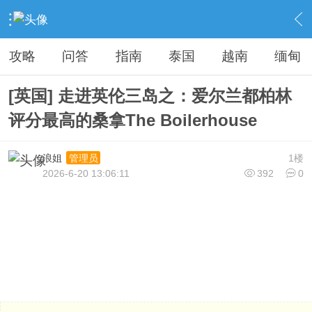
›
旅游看台
›
游记/探店
›
内容
攻略
问答
指南
泰国
越南
缅甸
[英国] 走进英伦三岛之：爱尔兰都柏林
评分最高的桑拿The Boilerhouse
浪姐
1楼
管理员
2026-6-20 13:06:11
392
0