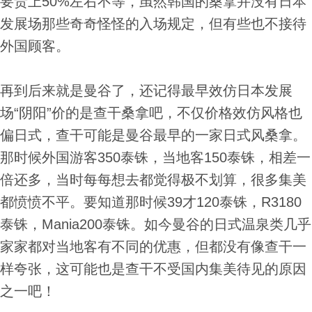
要贵上50%左右不等，虽然韩国的桑拿并没有日本
发展场那些奇奇怪怪的入场规定，但有些也不接待
外国顾客。
再到后来就是曼谷了，还记得最早效仿日本发展
场“阴阳”价的是查干桑拿吧，不仅价格效仿风格也
偏日式，查干可能是曼谷最早的一家日式风桑拿。
那时候外国游客350泰铢，当地客150泰铢，相差一
倍还多，当时每每想去都觉得极不划算，很多集美
都愤愤不平。要知道那时候39才120泰铢，R3180
泰铢，Mania200泰铢。如今曼谷的日式温泉类几乎
家家都对当地客有不同的优惠，但都没有像查干一
样夸张，这可能也是查干不受国内集美待见的原因
之一吧！