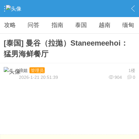
›
旅游看台
›
旅行指南
›
内容
攻略
问答
指南
泰国
越南
缅甸
[泰国] 曼谷（拉拋）Staneemeehoi：
猛男海鲜餐厅
浪姐
1楼
管理员
2026-1-21 20:51:39
904
0